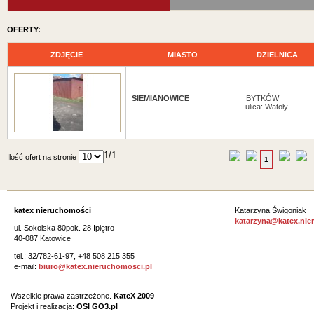
OFERTY:
ZDJĘCIE
MIASTO
DZIELNICA
SIEMIANOWICE
BYTKÓW
ulica: Watoły
Ilość ofert na stronie
1
katex nieruchomości
Katarzyna Świgoniak
katarzyna@katex.nie
ul. Sokolska 80pok. 28 Ipiętro
40-087 Katowice
tel.: 32/782-61-97, +48 508 215 355
e-mail:
biuro@katex.nieruchomosci.pl
Wszelkie prawa zastrzeżone.
KateX 2009
Projekt i realizacja:
OSI GO3.pl